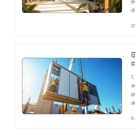
e
d
2
G
c
L
a
p
d
5