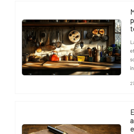
M
p
t
L
e
s
i
2
E
a
e