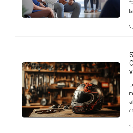
f
l
5 
S
C
v
L
m
a
s
4 