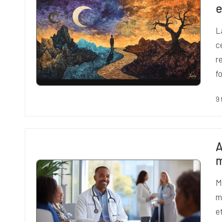
e
L
c
r
f
9 
A
m
M
m
e