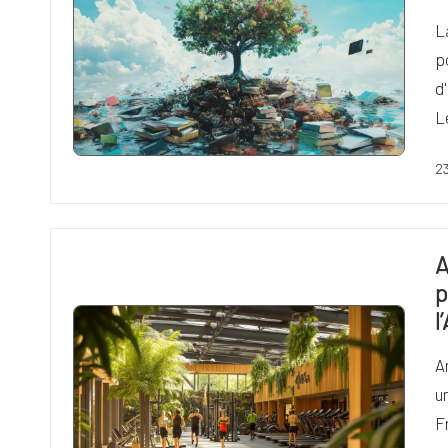
L
p
d
L
2
A
p
l
A
u
F