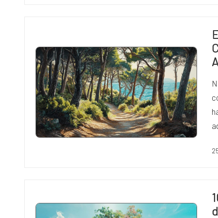
E
C
A
N
c
h
a
2
1
d